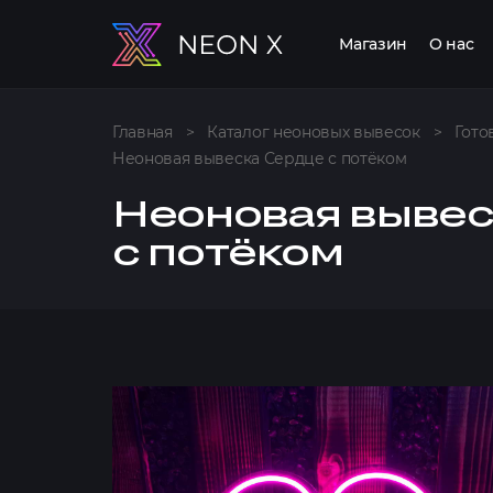
Магазин
О нас
Главная
>
Каталог неоновых вывесок
>
Гото
Неоновая вывеска Сердце с потёком
Неоновая вывес
с потёком