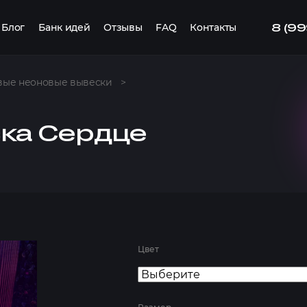
8 (9
Блог
Банк идей
Отзывы
FAQ
Контакты
вые неоновые вывески
>
ка Сердце
Цвет