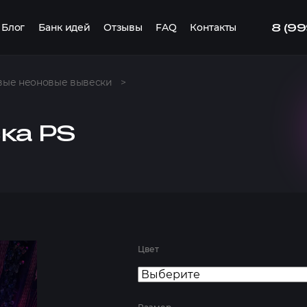
8 (9
Блог
Банк идей
Отзывы
FAQ
Контакты
вые неоновые вывески
>
ка PS
Цвет