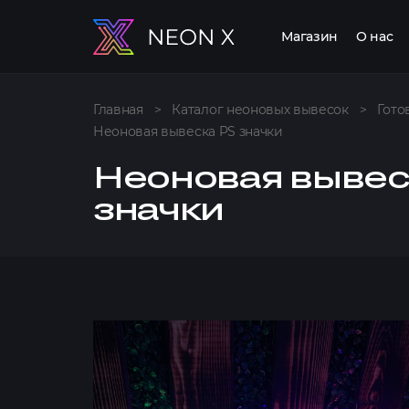
Магазин
О нас
Главная
>
Каталог неоновых вывесок
>
Гото
Неоновая вывеска PS значки
Неоновая вывес
значки