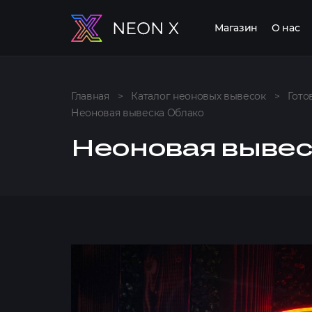
Магазин
О нас
Главная
>
Каталог неоновых вывесок
>
Гото
Неоновая вывеска Облако
Неоновая вывес