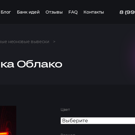
8 (9
Блог
Банк идей
Отзывы
FAQ
Контакты
вые неоновые вывески
>
ка Облако
Цвет